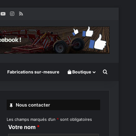
k
inkedin
YouTube
Instagram
RSS
Rechercher
Fabrications sur-mesure
Boutique
Nous contacter
Les champs marqués d’un
*
sont obligatoires
Votre nom
*