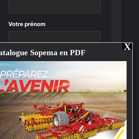
Votre prénom
Société
*
Adresse
*
Code postal
*