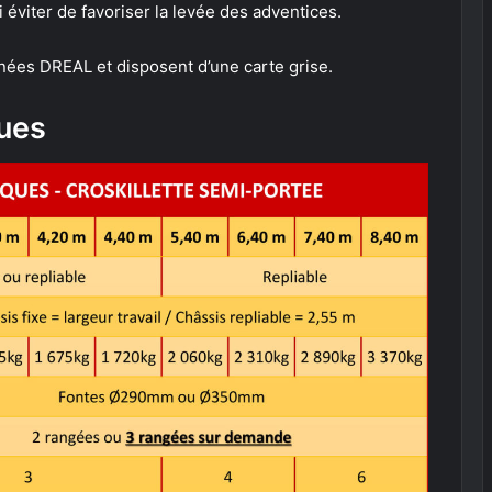
i éviter de favoriser la levée des adventices.
nées DREAL et disposent d’une carte grise.
ques