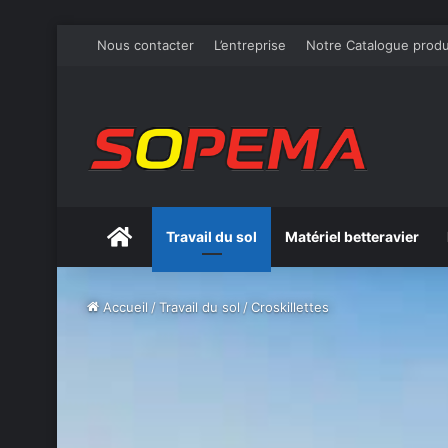
Nous contacter
L’entreprise
Notre Catalogue produ
Accueil
Travail du sol
Matériel betteravier
Accueil
/
Travail du sol
/
Croskillettes