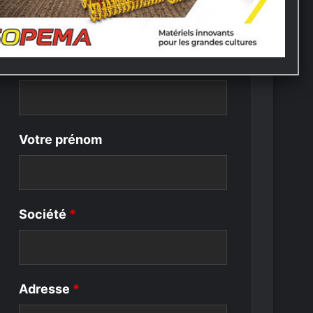
Nous contacter
Les champs marqués d’un
*
sont obligatoires
Votre nom
*
Votre prénom
Société
*
Adresse
*